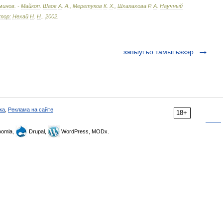
минов
. -
Майкоп
.
Шаов
А
.
А
.,
Меретуков
К
.
Х
.,
Шхалахова
Р
.
А
.
Научный
тор:
Нехай
Н
.
Н
.
.
2002
.
зэпыугъо тамыгъэхэр
ка
,
Реклама на сайте
18+
omla,
Drupal,
WordPress, MODx.