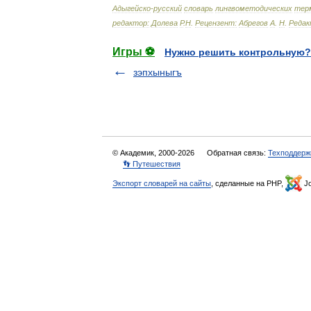
Адыгейско
-
русский
словарь
лингвометодических
тер
редактор:
Долева
Р
.
Н
.
Рецензент:
Абрегов
А
.
Н
.
Редак
Игры ⚽
Нужно решить контрольную?
зэпхыныгъ
© Академик, 2000-2026
Обратная связь:
Техподдерж
👣 Путешествия
Экспорт словарей на сайты
, сделанные на PHP,
Jo