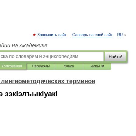
Запомнить сайт
Словарь на свой сайт
RU
едии на Академике
Найти!
Толкования
Переводы
Книги
Игры ⚽
 лингвометодических терминов
 зэкIэлъыкIуакI