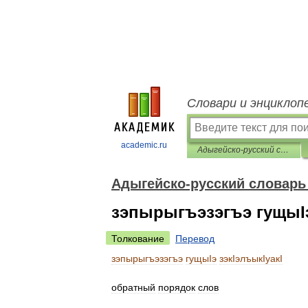
Словари и энциклоп
academic.ru
Адыгейско-русский словарь лингвометодических терминов
Адыгейско-русский словарь
зэпырыгъэзэгъэ гущыIэ
Толкование
Перевод
зэпырыгъэзэгъэ
гущыIэ
зэкIэлъыкIуакI
обратный
порядок
слов